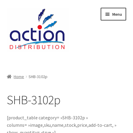
Aller
Aller
Menu
à
au
la
contenu
navigation
Accueil
2 voies épulcheur – 24.27.61
Home
SHB-3102p
2733
SHB-3102p
404 Error
[product_table category= »SHB-3102p »
ab-635
columns= »image,sku,name,stock,price,add-to-cart, »
show_quantity= »true »]