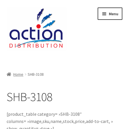
Aller
Aller
Menu
à
au
la
contenu
navigation
Accueil
2 voies épulcheur – 24.27.61
Home
SHB-3108
2733
SHB-3108
404 Error
[product_table category= »SHB-3108″
ab-635
columns= »image,sku,name,stock,price,add-to-cart, »
show_quantity= »true »]