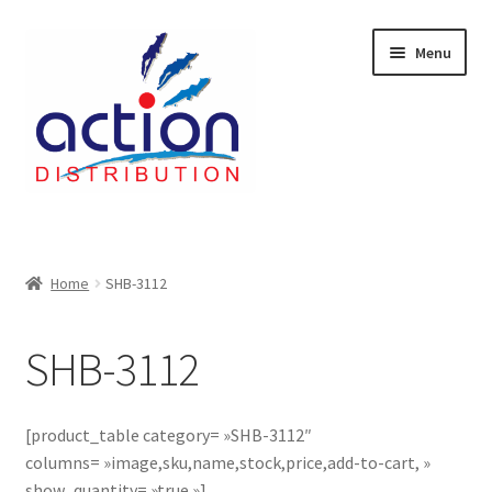
Aller
Aller
Menu
à
au
la
contenu
navigation
Accueil
2 voies épulcheur – 24.27.61
Home
SHB-3112
2733
SHB-3112
404 Error
[product_table category= »SHB-3112″
ab-635
columns= »image,sku,name,stock,price,add-to-cart, »
show_quantity= »true »]