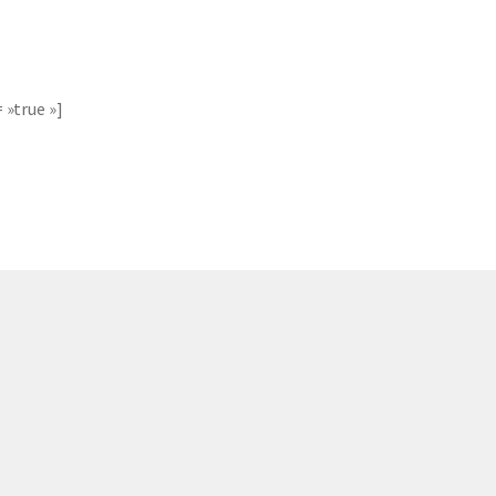
103
»true »]