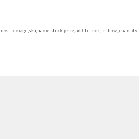
381p
AF-930p
Akel
Allume gaz – 24.50.10
Aspirateur 2 en 1 – KVC-4
teur à main portable – KVC-4107
mns= »image,sku,name,stock,price,add-to-cart, » show_quantity= 
teur allume cigare – SVC-3460
Aspirateur avec sac – DC-3000
c Sac – SVC-3449
Aspirateur avec sac 1600W – KVC-4105
 – SVC-3472
Aspirateur filtre à eau – WF 4700
rateur rechargeable – SVC-3455
Aspirateur sans sac – SVC-3459
ns sac – SVC-3479
Aspirateur sans sac multi cyclone – TR-8600
Aspirateur soufleur – KL-1000
AT-610
AT-610p
ax1