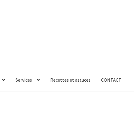
Services
Recettes et astuces
CONTACT
rror
ab-635
AB-635p
AB-635p
AB-636
AB-636p
oires
Accessoires de rangement
essoires salle de bain set 3pcs – 73279
accueil
AF-1003
AF-1003p