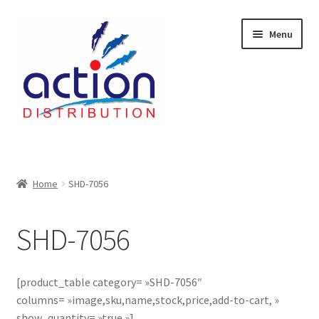
Aller
Aller
Menu
à
au
la
contenu
navigation
Accueil
2 voies épulcheur – 24.27.61
Home
SHD-7056
2733
SHD-7056
404 Error
[product_table category= »SHD-7056″
ab-635
columns= »image,sku,name,stock,price,add-to-cart, »
show_quantity= »true »]