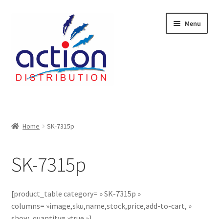
Aller
Aller
Menu
à
au
la
contenu
navigation
Accueil
2 voies épulcheur – 24.27.61
Home
SK-7315p
2733
SK-7315p
404 Error
[product_table category= » SK-7315p »
ab-635
columns= »image,sku,name,stock,price,add-to-cart, »
show_quantity= »true »]