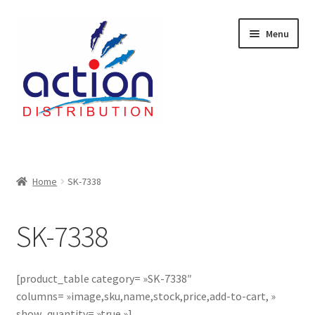
Aller
Aller
Menu
à
au
la
contenu
navigation
Accueil
2 voies épulcheur – 24.27.61
Home
SK-7338
2733
SK-7338
404 Error
[product_table category= »SK-7338″
ab-635
columns= »image,sku,name,stock,price,add-to-cart, »
show_quantity= »true »]