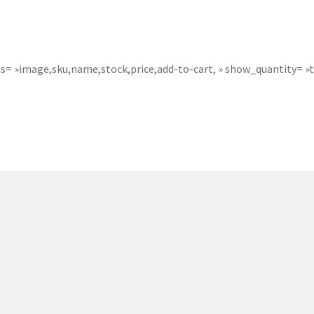
381p
AF-930p
Akel
Allume gaz – 24.50.10
Aspirateur 2 en 1 – KVC-4
teur à main portable – KVC-4107
= »image,sku,name,stock,price,add-to-cart, » show_quantity= »t
teur allume cigare – SVC-3460
Aspirateur avec sac – DC-3000
c Sac – SVC-3449
Aspirateur avec sac 1600W – KVC-4105
 – SVC-3472
Aspirateur filtre à eau – WF 4700
rateur rechargeable – SVC-3455
Aspirateur sans sac – SVC-3459
ns sac – SVC-3479
Aspirateur sans sac multi cyclone – TR-8600
Aspirateur soufleur – KL-1000
AT-610
AT-610p
ax1