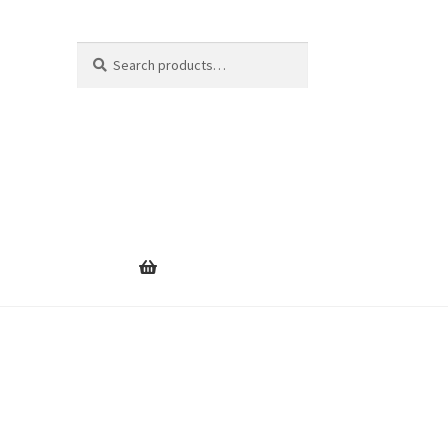
Search
Search
for: