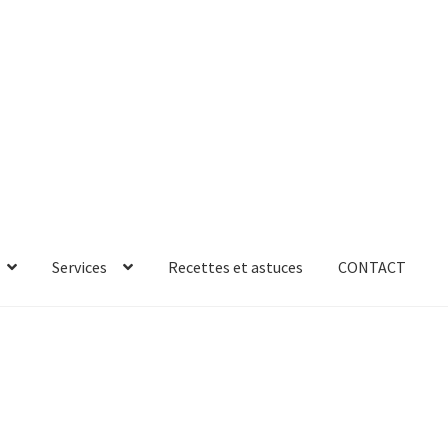
Services
Recettes et astuces
CONTACT
rror
ab-635
AB-635p
AB-635p
AB-636
AB-636p
oires
Accessoires de rangement
essoires salle de bain set 3pcs – 73279
accueil
AF-1003
AF-1003p