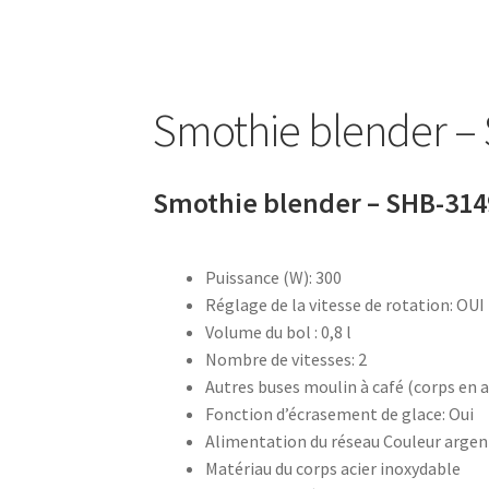
Balance cuisine – SKS-4524
Balance cuisine –
Balance de cuisine – SKS-4521
Balance de cui
Smothie blender –
Barbecue sur pied – AB-636
Barre à 6 crochets
Base de silicone pour repassage – 27×13 cm –
Smothie blender – SHB-31
Batteur – SMX- 2733
Batteur – SMX-2742
Batt
Puissance (W): 300
Réglage de la vitesse de rotation: OUI
Blender – KSB-2216 – Blanc
Blender – SHB-3
Volume du bol : 0,8 l
Nombre de vitesses: 2
Blender smoothie portable – KSB-2203
Blend
Autres buses moulin à café (corps en a
Fonction d’écrasement de glace: Oui
Blog – Large Image
Blog – Small Image
Blog
Alimentation du réseau Couleur argen
Matériau du corps acier inoxydable
Bouilloire électrique – SK-8013
Bouilloire en 