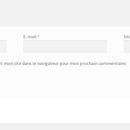
eur – SSI-2891R
Centrifugeuse – SJ-3143
ge Infrarouge Vertical – SFH 3394
Checkout
E-mail
*
Sit
Ciseaux de volaille – 751992 – Inox
Ciseaux lingere – 24.19.17
tent Elements
Corbeille à évier égouttoir : 32x22cm – 32.20.00
t mon site dans le navigateur pour mon prochain commentaire.
Corbeille à suspendre 40x26x14 cm – 36.38.40
beille à suspendre KANGORO – 36.48.30
rbeille à suspendre KANGORO – 36.48.50
Coupe oeuf – 18.45.01
eau à pain GOURMET – 25.58.54
Couteau à steak GOURMET – 25.58