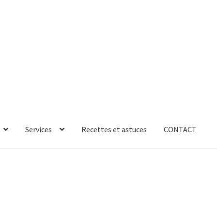
Services
Recettes et astuces
CONTACT
rror
ab-635
AB-635p
AB-635p
AB-636
AB-636p
oires
Accessoires de rangement
essoires salle de bain set 3pcs – 73279
accueil
AF-1003
AF-1003p