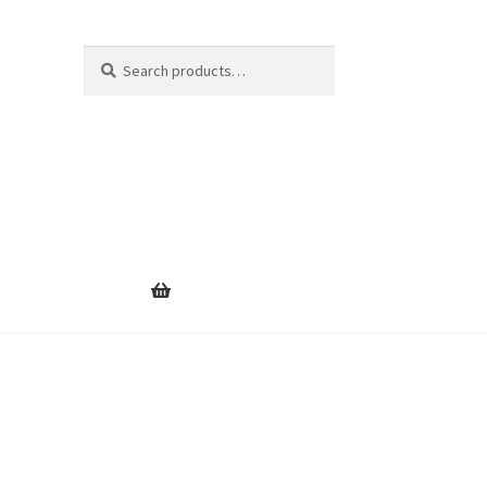
Search
Search
for: