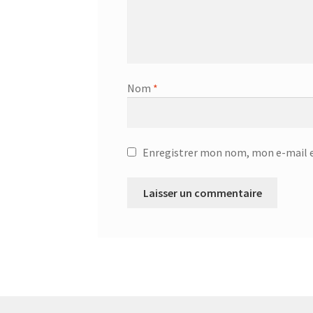
Centrale à vapeur – SSI-2891b
Centrale a vap
Chauffage Infrarouge Mini – SFH 3395
Chauffa
Nom
*
Ciseaux de cuisine – 75416 – Acier inoxydable
Ciseaux multi usage – 24.19.05
CONTACT
Con
Enregistrer mon nom, mon e-mail e
Corbeille à suspendre 30x26x14 cm – 36.38.30
Corbeille à suspendre 50x26x14 – 36.38.50
Cor
Corbeille à suspendre KANGORO – 36.48.40
Co
Couteau à désosser GOURMET – 25.58.48
Cout