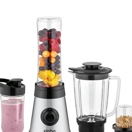
381p
AF-930p
Akel
Allume gaz – 24.50.10
Aspirateur 2 en 1 – KVC-4
teur à main portable – KVC-4107
teur allume cigare – SVC-3460
Aspirateur avec sac – DC-3000
c Sac – SVC-3449
Aspirateur avec sac 1600W – KVC-4105
 – SVC-3472
Aspirateur filtre à eau – WF 4700
rateur rechargeable – SVC-3455
Aspirateur sans sac – SVC-3459
ns sac – SVC-3479
Aspirateur sans sac multi cyclone – TR-8600
Aspirateur soufleur – KL-1000
AT-610
AT-610p
ax1