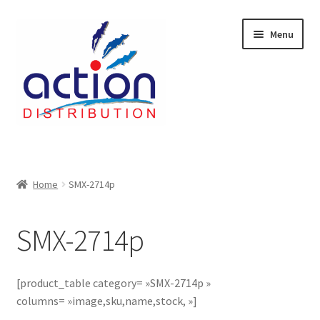
Aller
Aller
Menu
à
au
la
contenu
navigation
Accueil
2 voies épulcheur – 24.27.61
Home
SMX-2714p
2733
SMX-2714p
404 Error
[product_table category= »SMX-2714p »
ab-635
columns= »image,sku,name,stock, »]