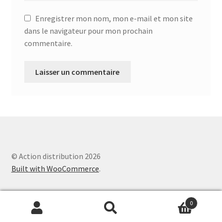
Aspirateur allume cigare – SVC-3460
Enregistrer mon nom, mon e-mail et mon site
Aspirateur avec sac – DC-3000
dans le navigateur pour mon prochain
commentaire.
Aspirateur avec sac – SVC-3438
Aspirateur Avec Sac – SVC-3449
Aspirateur avec sac 1600W – KVC-4105
Aspirateur balai – DU-2500
© Action distribution 2026
Aspirateur balais – SVC-3472
Built with WooCommerce
.
Aspirateur filtre à eau – WF 4700
0
Aspirateur nettoyeur de tapis – CC-5400
Search
Search