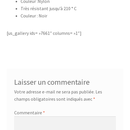
Couleur :Nylon
Très résistant jusqu’à 210 ° C
accueil
Couleur : Noir
AF-1003
[us_gallery ids= »7661″ columns= »1″]
AF-1003p
AF-380
AF-3800p
Laisser un commentaire
AF-380F
Votre adresse e-mail ne sera pas publiée.
Les
champs obligatoires sont indiqués avec
*
AF-381
Commentaire
*
AF-381F