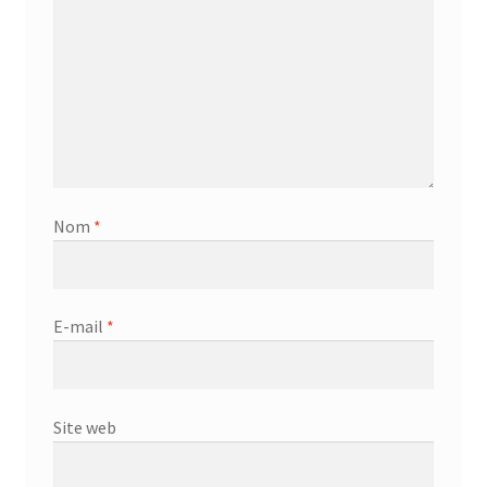
AF-381p
AF-930p
Akel
Allume gaz – 24.50.10
Nom
*
Aspirateur 2 en 1 – KVC-4103
Aspirateur à main – KVC-4085 – BLANC
E-mail
*
Aspirateur à main portable – KVC-4107
Site web
Aspirateur à sec silencieuse – DU-2750