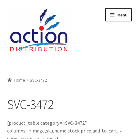
Aller
Aller
Menu
à
au
la
contenu
navigation
Accueil
2 voies épulcheur – 24.27.61
Home
SVC-3472
2733
SVC-3472
404 Error
[product_table category= »SVC-3472″
ab-635
columns= »image,sku,name,stock,price,add-to-cart, »
show_quantity= »true »]