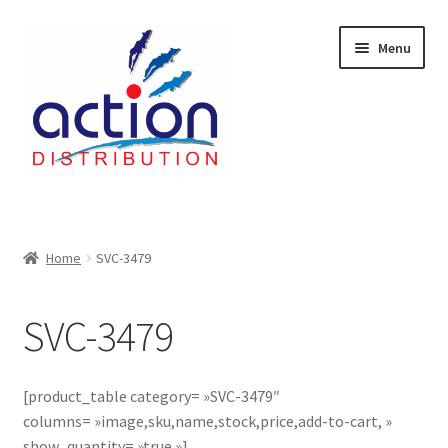
Aller
Aller
Menu
à
au
la
contenu
navigation
Accueil
2 voies épulcheur – 24.27.61
Home
SVC-3479
2733
SVC-3479
404 Error
[product_table category= »SVC-3479″
ab-635
columns= »image,sku,name,stock,price,add-to-cart, »
show_quantity= »true »]