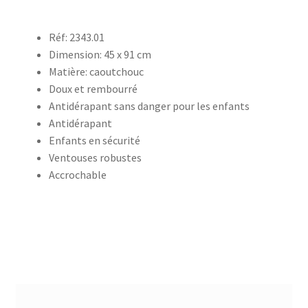
accueil
Réf: 2343.01
Dimension: 45 x 91 cm
AF-1003
Matière: caoutchouc
Doux et rembourré
Antidérapant sans danger pour les enfants
AF-1003p
Antidérapant
Enfants en sécurité
AF-380
Ventouses robustes
Accrochable
AF-3800p
AF-380F
AF-381
AF-381F