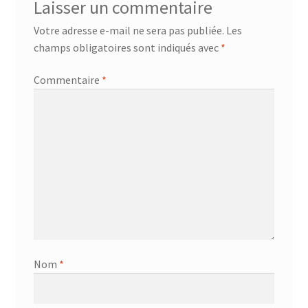
Laisser un commentaire
AF-381p
Votre adresse e-mail ne sera pas publiée.
Les
champs obligatoires sont indiqués avec
*
AF-930p
Commentaire
*
Akel
Allume gaz – 24.50.10
Aspirateur 2 en 1 – KVC-4103
Aspirateur à main – KVC-4085 – BLANC
Aspirateur à main portable – KVC-4107
Nom
*
Aspirateur à sec silencieuse – DU-2750