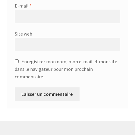
Aspirateur allume cigare – SVC-3460
E-mail
*
Aspirateur avec sac – DC-3000
Aspirateur avec sac – SVC-3438
Site web
Aspirateur Avec Sac – SVC-3449
Enregistrer mon nom, mon e-mail et mon site
Aspirateur avec sac 1600W – KVC-4105
dans le navigateur pour mon prochain
commentaire.
Aspirateur balai – DU-2500
Aspirateur balais – SVC-3472
Aspirateur filtre à eau – WF 4700
Aspirateur nettoyeur de tapis – CC-5400