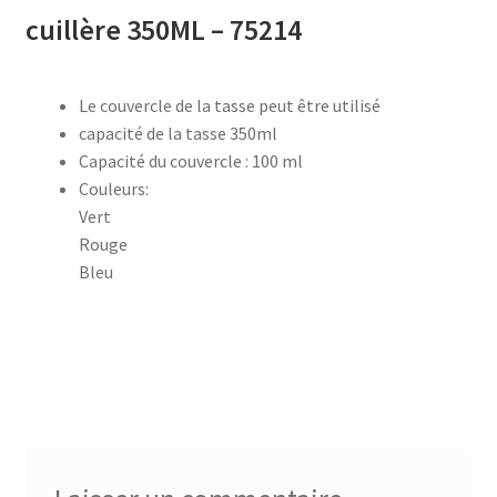
cuillère 350ML – 75214
accueil
Le couvercle de la tasse peut être utilisé
AF-1003
capacité de la tasse 350ml
Capacité du couvercle : 100 ml
AF-1003p
Couleurs:
Vert
AF-380
Rouge
Bleu
AF-3800p
AF-380F
AF-381
AF-381F