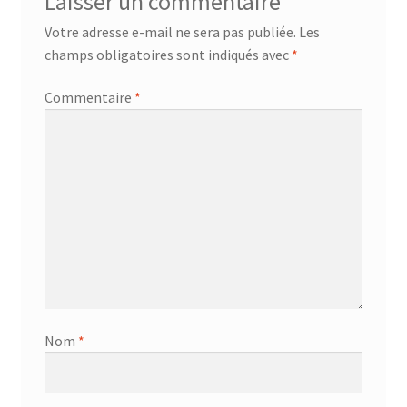
Laisser un commentaire
AF-381p
Votre adresse e-mail ne sera pas publiée.
Les
champs obligatoires sont indiqués avec
*
AF-930p
Commentaire
*
Akel
Allume gaz – 24.50.10
Aspirateur 2 en 1 – KVC-4103
Aspirateur à main – KVC-4085 – BLANC
Aspirateur à main portable – KVC-4107
Nom
*
Aspirateur à sec silencieuse – DU-2750