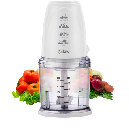
AB-635p
AB-635p
AB-636
AB-636p
Accessoire pour table et fer à repasser
Accessoires
Accessoires de rangement
Accessoires salle de bain set 3pcs – 73278
Accessoires salle de bain set 3pcs – 73279