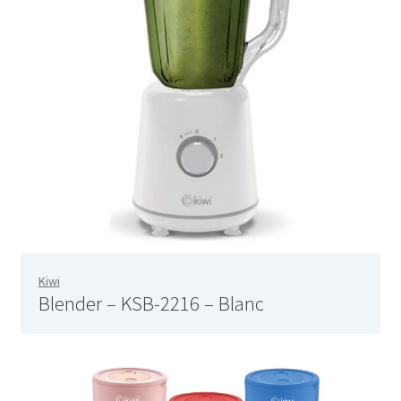
Barbecue sur pied – AB-636
Barre à 6 crochets salle de bain – 46.06.00
Base de silicone pour repassage – 27×13 cm – 6119.03 –
Rouge
Bâtonnet nettoie fer à repasser – 6163.01 – Blanc
Batteur – SMX- 2733
Kiwi
Batteur – SMX-2742
Blender – KSB-2216 – Blanc
Batteur à main – KMX-3608
Batteur avec bol – KMX-3633 – Blanc