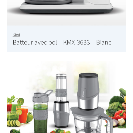
Aspirateur allume cigare – SVC-3460
Aspirateur avec sac – DC-3000
Aspirateur avec sac – SVC-3438
Kiwi
Batteur avec bol – KMX-3633 – Blanc
Aspirateur Avec Sac – SVC-3449
Aspirateur avec sac 1600W – KVC-4105
Aspirateur balai – DU-2500
Aspirateur balais – SVC-3472
Aspirateur filtre à eau – WF 4700
Aspirateur nettoyeur de tapis – CC-5400