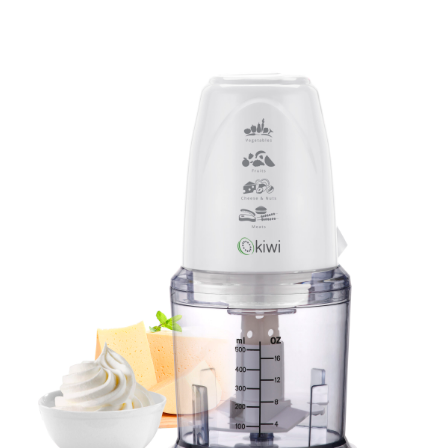
Blog – Large Image
Blog – Small Image
Blog – Tiles Masonry
Bouilloire – SK-7315
Bouilloire – SK-7388
Bouilloire électrique – SK-8013
Bouilloire en verres – SK-7338
Bouilloire sans cordon – SK 2373
Bouilloire sans cordon – SK 2373