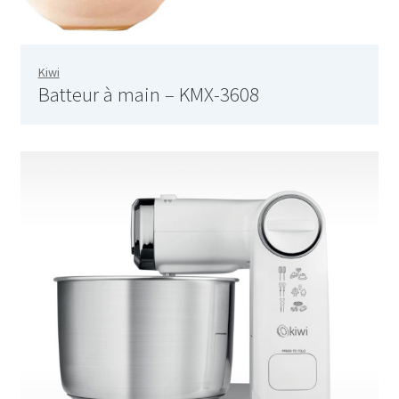
AF-381p
AF-930p
Kiwi
Batteur à main – KMX-3608
Akel
Allume gaz – 24.50.10
Aspirateur 2 en 1 – KVC-4103
Aspirateur à main – KVC-4085 – BLANC
Aspirateur à main portable – KVC-4107
Aspirateur à sec silencieuse – DU-2750