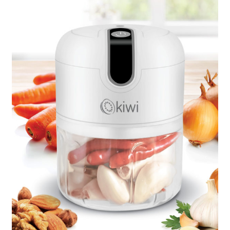
Café turque – KCM-7510
Cafetière – KCM-7535 – 600 ml
Cafetière – SCM-2940
Cafetière filtre – SCM-2938
Cart
Casse noix – 25.06.00
CC-5400
CC-5400p
Centrale à vapeur – SSI-2891b