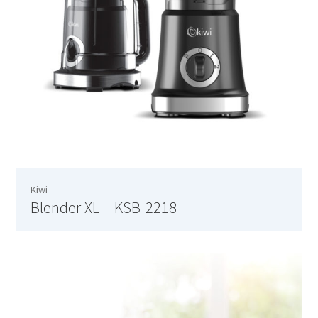
Bouteille isotherme 1L – 752715
Bouteille isotherme thermos -Thermoking 1L – 75297
Bouteille, tasse et cruche day
Boutique
Brosse de toilette – 72238
Kiwi
Blender XL – KSB-2218
Brosse de toilette – 732601
Brosse de toilette 38.1CM – 732681
Café Turc En Verre – 400ml – KCM-7514