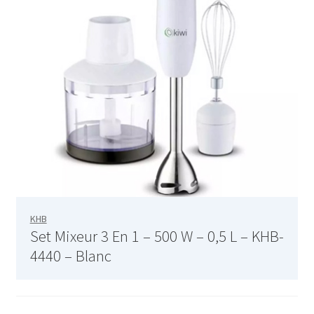
Google Maps
IconBox
Image Gallery
Image Slider
Logos Showcase
KHB
Message Box
Set Mixeur 3 En 1 – 500 W – 0,5 L – KHB-
4440 – Blanc
Person
Pricing Table