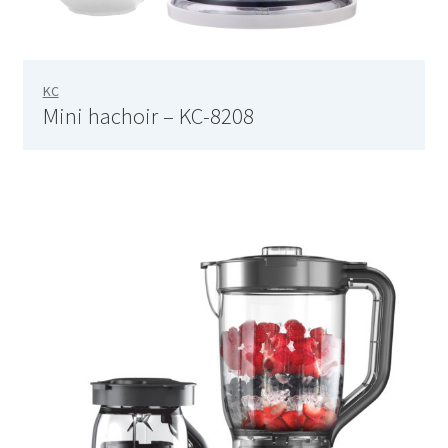
Bouilloire sans cordon – SK 7324
KC
Bouilloire sans Cordon – SK-7353
Mini hachoir – KC-8208
Bouteille à boire 0.5L – 752033
Bouteille à boire 0.5L – 75225
Bouteille a infuser 700 ML – 752073
Bouteille avec tube d’aspiration – 0.7L – 75335
Bouteille en plastique avec couvercle en acier inoxydable –
75224
Bouteille isotherme 0,5L – 752735