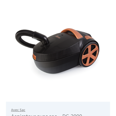
accueil
AF-1003
AF-1003p
AF-380
AF-3800p
AF-380F
AF-381
AF-381F
Avec Sac