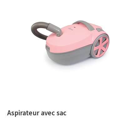
AB-635p
AB-635p
AB-636
AB-636p
Accessoire pour table et fer à repasser
Accessoires
Accessoires de rangement
Aspirateur avec sac
Accessoires salle de bain set 3pcs – 73278
Accessoires salle de bain set 3pcs – 73279