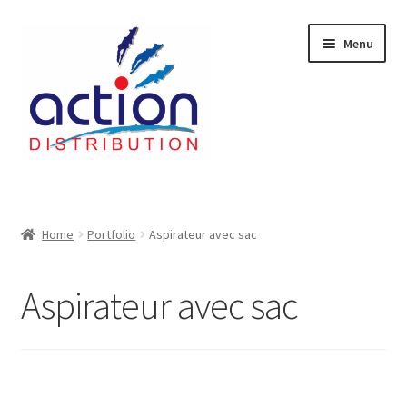
Aller
Aller
Menu
à
au
la
contenu
navigation
Accueil
2 voies épulcheur – 24.27.61
Home
Portfolio
Aspirateur avec sac
2733
Aspirateur avec sac
404 Error
ab-635