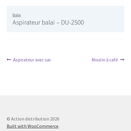
AF-381p
Balai
Aspirateur balai – DU-2500
AF-930p
Akel
Allume gaz – 24.50.10
Navigation
Article
Article
Aspirateur avec sac
Moulin à café
précédent :
suivant :
Aspirateur 2 en 1 – KVC-4103
de
l’article
Aspirateur à main – KVC-4085 – BLANC
Aspirateur à main portable – KVC-4107
Aspirateur à sec silencieuse – DU-2750
© Action distribution 2026
Built with WooCommerce
.