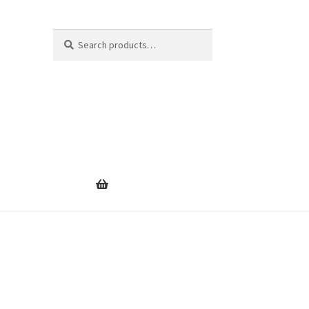
Search
Search
for: