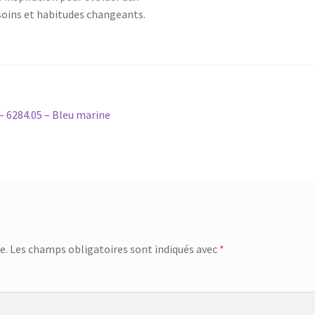
 SKS-4525
Balance de cuisine – SKS-4519
Balance de cuisine – SKS-
esoins et habitudes changeants.
sine – SKS-4522
Balance de cuisine – SKS-4523
 salle de bain – 46.06.00
 – 6284.05 – Bleu marine
 6119.03 – Rouge
Bâtonnet nettoie fer à repasser – 6163.01 – Blan
eur à main – KMX-3608
Batteur avec bol – KMX-3633 – Blanc
062
Blender avec moulin – SHB-3056
Blender en inox – SHB-3054
er XL – KSB-2218
Blog – Cards Grid
Blog – Flat Masonry
e.
Les champs obligatoires sont indiqués avec
*
 – Tiles Masonry
Bouilloire – SK-7315
Bouilloire – SK-7388
verres – SK-7338
Bouilloire sans cordon – SK 2373