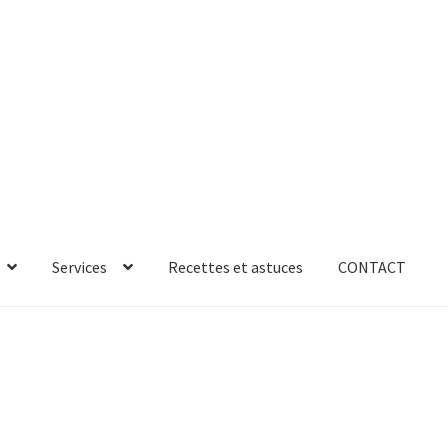
Services
Recettes et astuces
CONTACT
rror
ab-635
AB-635p
AB-635p
AB-636
AB-636p
oires
Accessoires de rangement
essoires salle de bain set 3pcs – 73279
accueil
AF-1003
AF-1003p