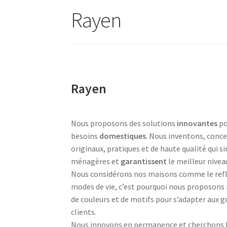
Rayen
AF-380
AF-3800p
AF-380F
AF-381
AF-381F
AF-
Aspirateur à main – KVC-4085 – BLANC
Aspira
Aspirateur à sec silencieuse – DU-2750
Aspira
Rayen
Aspirateur avec sac – SVC-3438
Aspirateur Ave
Nous proposons des solutions
innovantes
po
Aspirateur balai – DU-2500
Aspirateur balais
besoins
domestiques
. Nous inventons, conce
originaux, pratiques et de haute qualité qui s
Aspirateur nettoyeur de tapis – CC-5400
Aspi
ménagères et
garantissent
le meilleur nivea
Nous considérons nos maisons comme le ref
Aspirateur sans sac – SVC-3476
Aspirateur sa
modes de vie, c’est pourquoi nous proposon
de couleurs et de motifs pour s’adapter aux 
Aspirateur sans sac multi-cyclone – TR-8650
clients.
Nous innovons en permanence et cherchons l’