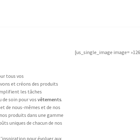
381p
AF-930p
Akel
Allume gaz – 24.50.10
Aspirateur 2 en 1 – KVC-4
teur à main portable – KVC-4107
teur allume cigare – SVC-3460
Aspirateur avec sac – DC-3000
[us_single_image image= »12
c Sac – SVC-3449
Aspirateur avec sac 1600W – KVC-4105
ur tous vos
 – SVC-3472
Aspirateur filtre à eau – WF 4700
vons et créons des produits
implifient les tâches
rateur rechargeable – SVC-3455
Aspirateur sans sac – SVC-3459
u de soin pour vos
vêtements
.
let de nous-mêmes et de nos
ns sac – SVC-3479
Aspirateur sans sac multi cyclone – TR-8600
s nos produits dans une gamme
goûts uniques de chacun de nos
Aspirateur soufleur – KL-1000
AT-610
AT-610p
ax1
inspiration pour évoluer aux