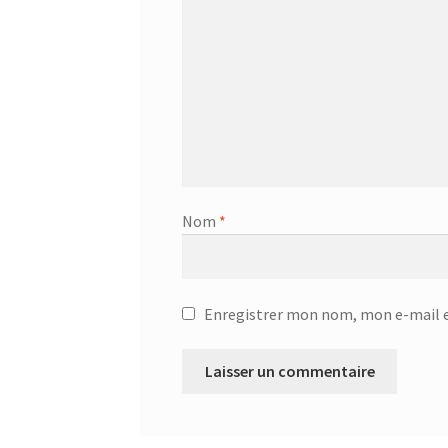
Bouilloire sans cordon – SK 2373
Bouilloire s
Bouteille à boire 0.5L – 752033
Bouteille à bo
Bouteille avec tube d’aspiration – 0.7L – 7533
Bouteille isotherme 0,5L – 752735
Bouteille 
Nom
*
Bouteille isotherme thermos -Thermoking 1
Brosse de toilette – 72238
Brosse de toilette
Enregistrer mon nom, mon e-mail e
Café Turc En Verre – 400ml – KCM-7514
Café 
Cafetière – SCM-2940
Cafetière filtre – SCM-