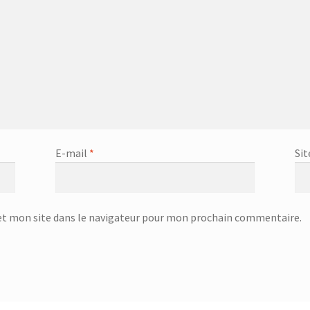
ans cordon – SK 7324
Bouilloire sans Cordon – SK-7353
ire 0.5L – 75225
Bouteille a infuser 700 ML – 752073
5
Bouteille en plastique avec couvercle en acier inoxydable – 75224
isotherme 1L – 752715
E-mail
*
Sit
L – 75297
Bouteille, tasse et cruche day
Boutique
 – 732601
Brosse de toilette 38.1CM – 732681
t mon site dans le navigateur pour mon prochain commentaire.
turque – KCM-7510
Cafetière – KCM-7535 – 600 ml
2938
Cart
Casse noix – 25.06.00
CC-5400
CC-5400p